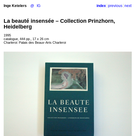
Inge Ketelers
@
IG
index
previous
next
La beauté insensée – Collection Prinzhorn,
Heidelberg
1995
catalogue, 444 pp., 17 x 26 cm
Charleroi: Palais des Beaux-Arts Charleroi